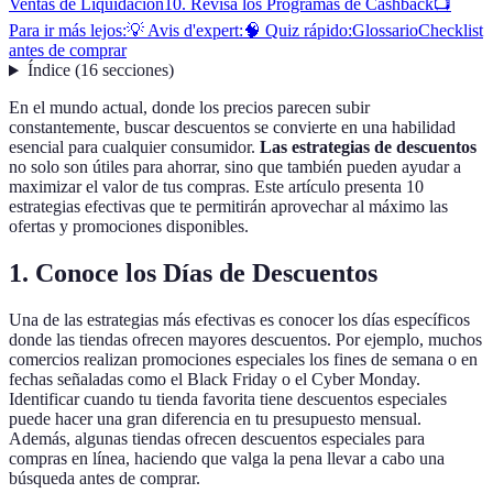
Ventas de Liquidación
10. Revisa los Programas de Cashback
📺
Para ir más lejos:
💡 Avis d'expert:
🧠 Quiz rápido:
Glossario
Checklist
antes de comprar
Índice
(
16
secciones
)
En el mundo actual, donde los precios parecen subir
constantemente, buscar descuentos se convierte en una habilidad
esencial para cualquier consumidor.
Las estrategias de descuentos
no solo son útiles para ahorrar, sino que también pueden ayudar a
maximizar el valor de tus compras. Este artículo presenta 10
estrategias efectivas que te permitirán aprovechar al máximo las
ofertas y promociones disponibles.
1. Conoce los Días de Descuentos
Una de las estrategias más efectivas es conocer los días específicos
donde las tiendas ofrecen mayores descuentos. Por ejemplo, muchos
comercios realizan promociones especiales los fines de semana o en
fechas señaladas como el Black Friday o el Cyber Monday.
Identificar cuando tu tienda favorita tiene descuentos especiales
puede hacer una gran diferencia en tu presupuesto mensual.
Además, algunas tiendas ofrecen descuentos especiales para
compras en línea, haciendo que valga la pena llevar a cabo una
búsqueda antes de comprar.