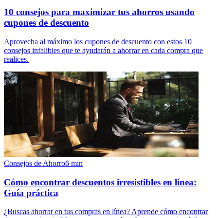
10 consejos para maximizar tus ahorros usando
cupones de descuento
Aprovecha al máximo los cupones de descuento con estos 10
consejos infalibles que te ayudarán a ahorrar en cada compra que
realices.
Consejos de Ahorro
6
min
Cómo encontrar descuentos irresistibles en línea:
Guía práctica
¿Buscas ahorrar en tus compras en línea? Aprende cómo encontrar