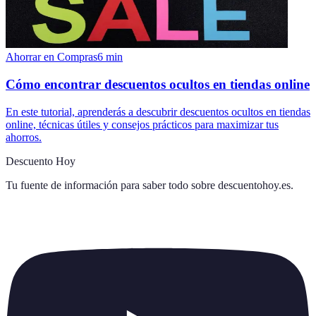
Ahorrar en Compras
6
min
Cómo encontrar descuentos ocultos en tiendas online
En este tutorial, aprenderás a descubrir descuentos ocultos en tiendas
online, técnicas útiles y consejos prácticos para maximizar tus
ahorros.
Descuento Hoy
Tu fuente de información para saber todo sobre
descuentohoy.es
.