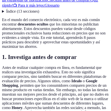
las estrategias de fidelización
Checklist antes de comprar
¡Quiz
rápido!
📺 Para ir más lejos:
Glossario
Índice
(
13
secciones
)
En el mundo del comercio electrónico, cada vez es más común
encontrar
descuentos ocultos
que los minoristas no publicitan
abiertamente. Estos descuentos pueden variar desde códigos
promocionales exclusivos hasta reducciones en precios que no son
evidentes a simple vista. En este tutorial, aprenderás 8 pasos
prácticos para descubrir y aprovechar estas oportunidades y así
maximizar tus ahorros.
1. Investiga antes de comprar
Antes de realizar cualquier compra en línea, es fundamental que
realices una investigación exhaustiva. Esto no solo significa
comparar precios, sino también buscar en diferentes plataformas de
evaluación de precios. Algunos sitios, como
Idealo
o
Google
Shopping
, permiten que los consumidores comparen precios de un
mismo producto en varias tiendas. Sin embargo, no todas las tiendas
muestran sus mejores precios desde el principio, así que no dudes en
buscar promociones específicas en el sitio web de la marca o utilizar
aplicaciones móviles que suman descuentos de diferentes lugares,
como
Honey
. Aprovecha también las redes sociales; a menudo, las