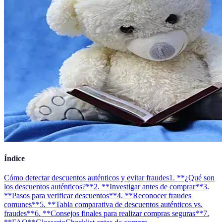
Índice
Cómo detectar descuentos auténticos y evitar fraudes
1. **¿Qué son
los descuentos auténticos?**
2. **Investigar antes de comprar**
3.
**Pasos para verificar descuentos**
4. **Reconocer fraudes
comunes**
5. **Tabla comparativa de descuentos auténticos vs.
fraudes**
6. **Consejos finales para realizar compras seguras**
7.