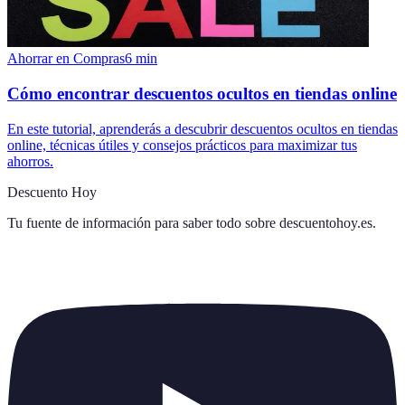
Ahorrar en Compras
6
min
Cómo encontrar descuentos ocultos en tiendas online
En este tutorial, aprenderás a descubrir descuentos ocultos en tiendas
online, técnicas útiles y consejos prácticos para maximizar tus
ahorros.
Descuento Hoy
Tu fuente de información para saber todo sobre
descuentohoy.es
.