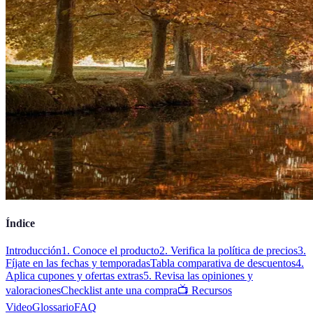
Índice
Introducción
1. Conoce el producto
2. Verifica la política de precios
3.
Fíjate en las fechas y temporadas
Tabla comparativa de descuentos
4.
Aplica cupones y ofertas extras
5. Revisa las opiniones y
valoraciones
Checklist ante una compra
📺 Recursos
Video
Glossario
FAQ