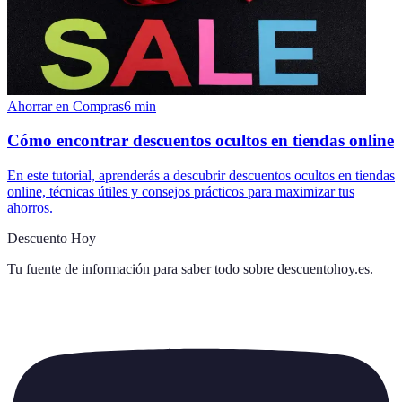
Ahorrar en Compras
6
min
Cómo encontrar descuentos ocultos en tiendas online
En este tutorial, aprenderás a descubrir descuentos ocultos en tiendas
online, técnicas útiles y consejos prácticos para maximizar tus
ahorros.
Descuento Hoy
Tu fuente de información para saber todo sobre
descuentohoy.es
.