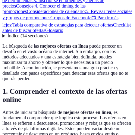
de herramientas:
3. Inscribirse en boletines y alertas de
precios
Consejos:
4. Conocer el timing de las
promociones
Consideraciones de calendario:
5. Revisar redes sociales
y grupos de promociones
Grupos de Facebook:
📺 Para ir más
lejos:
Tabla comparativa de estrategias para detectar ofertas
Checklist
antes de buscar ofertas
Glossario
Índice
(
14
secciones
)
La búsqueda de las
mejores ofertas en línea
puede parecer un
desafío en el vasto océano de internet. Sin embargo, con los
métodos adecuados y una estrategia bien definida, puedes
maximizar tu ahorro y obtener lo que necesitas a un precio
imbatible. A continuación, te presentamos una guía práctica y
detallada con pasos específicos para detectar esas ofertas que no te
querrás perder.
1. Comprender el contexto de las ofertas
online
Antes de iniciar tu búsqueda de
mejores ofertas en línea
, es
fundamental comprender qué implica este proceso. Las ofertas en
línea se refieren a descuentos, promociones y rebajas que se ofrecen
a través de plataformas digitales. Estos pueden variar desde un
porcentaje de descuento en un producto, hasta envíos gratis o