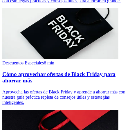
con estrategias prácticas y consejos útiles para ahorrar en grande.
Descuentos Especiales
6
min
Cómo aprovechar ofertas de Black Friday para
ahorrar más
Aprovecha las ofertas de Black Friday y aprende a ahorrar más con
nuestra guía práctica repleta de consejos útiles y estrategias
inteligentes.