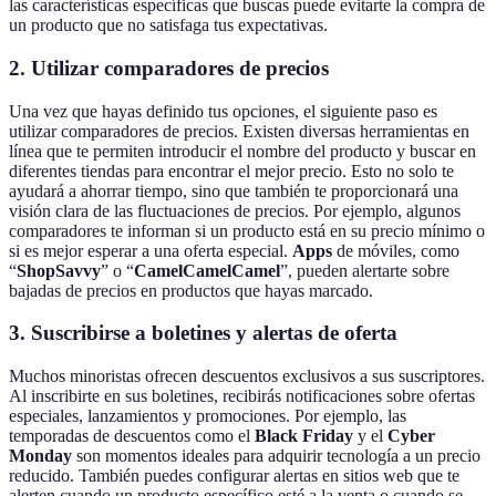
las características específicas que buscas puede evitarte la compra de
un producto que no satisfaga tus expectativas.
2. Utilizar comparadores de precios
Una vez que hayas definido tus opciones, el siguiente paso es
utilizar comparadores de precios. Existen diversas herramientas en
línea que te permiten introducir el nombre del producto y buscar en
diferentes tiendas para encontrar el mejor precio. Esto no solo te
ayudará a ahorrar tiempo, sino que también te proporcionará una
visión clara de las fluctuaciones de precios. Por ejemplo, algunos
comparadores te informan si un producto está en su precio mínimo o
si es mejor esperar a una oferta especial.
Apps
de móviles, como
“
ShopSavvy
” o “
CamelCamelCamel
”, pueden alertarte sobre
bajadas de precios en productos que hayas marcado.
3. Suscribirse a boletines y alertas de oferta
Muchos minoristas ofrecen descuentos exclusivos a sus suscriptores.
Al inscribirte en sus boletines, recibirás notificaciones sobre ofertas
especiales, lanzamientos y promociones. Por ejemplo, las
temporadas de descuentos como el
Black Friday
y el
Cyber
Monday
son momentos ideales para adquirir tecnología a un precio
reducido. También puedes configurar alertas en sitios web que te
alerten cuando un producto específico esté a la venta o cuando se