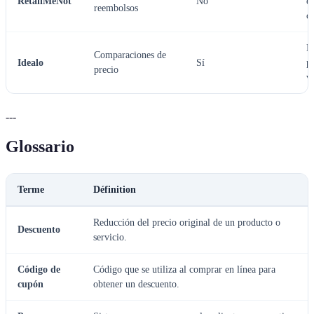
RetailMeNot
No
e
reembolsos
c
E
Comparaciones de
Idealo
Sí
p
precio
v
---
Glossario
Terme
Définition
Reducción del precio original de un producto o
Descuento
servicio.
Código de
Código que se utiliza al comprar en línea para
cupón
obtener un descuento.