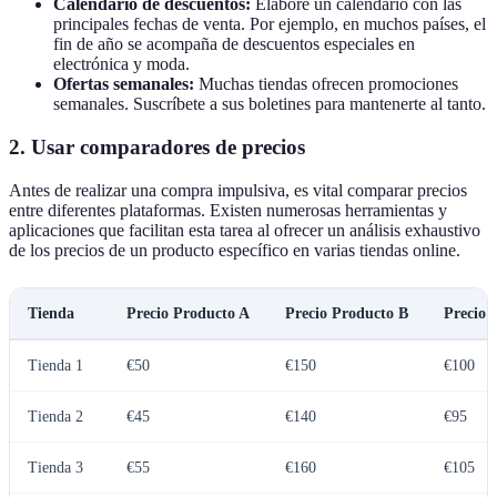
Calendario de descuentos:
Elabore un calendario con las
principales fechas de venta. Por ejemplo, en muchos países, el
fin de año se acompaña de descuentos especiales en
electrónica y moda.
Ofertas semanales:
Muchas tiendas ofrecen promociones
semanales. Suscríbete a sus boletines para mantenerte al tanto.
2. Usar comparadores de precios
Antes de realizar una compra impulsiva, es vital comparar precios
entre diferentes plataformas. Existen numerosas herramientas y
aplicaciones que facilitan esta tarea al ofrecer un análisis exhaustivo
de los precios de un producto específico en varias tiendas online.
Tienda
Precio Producto A
Precio Producto B
Precio 
Tienda 1
€50
€150
€100
Tienda 2
€45
€140
€95
Tienda 3
€55
€160
€105