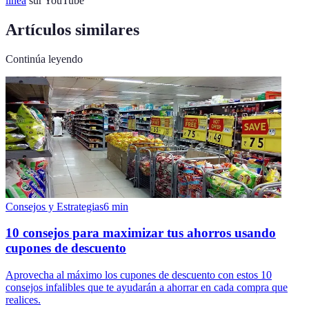
línea
sur YouTube
Artículos similares
Continúa leyendo
Consejos y Estrategias
6
min
10 consejos para maximizar tus ahorros usando
cupones de descuento
Aprovecha al máximo los cupones de descuento con estos 10
consejos infalibles que te ayudarán a ahorrar en cada compra que
realices.