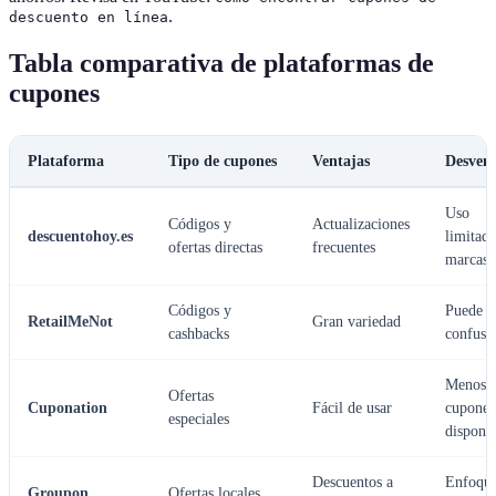
.
descuento en línea
Tabla comparativa de plataformas de
cupones
Plataforma
Tipo de cupones
Ventajas
Desvent
Uso
Códigos y
Actualizaciones
descuentohoy.es
limitad
ofertas directas
frecuentes
marcas
Códigos y
Puede s
RetailMeNot
Gran variedad
cashbacks
confuso
Menos
Ofertas
Cuponation
Fácil de usar
cupones
especiales
disponib
Descuentos a
Enfoque
Groupon
Ofertas locales