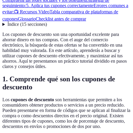
Comprueba las redes sociales y los boletines
Estrategia de
seguimiento:
5. Aplica tus cupones correctamente
Errores comunes a
evitar:
📺 Recursos Video
Tabla comparativa de plataformas de
cupones
Glossario
Checklist antes de comprar
Índice
(
15
secciones
)
Los cupones de descuento son una oportunidad excelente para
ahorrar dinero en tus compras. Con el auge del comercio
electrónico, la búsqueda de estas ofertas se ha convertido en una
habilidad muy valorada. En este artículo, aprenderás a buscar y
utilizar cupones de descuento efectivamente, y maximizar así tus
ahorros. Aquí te presentamos un práctico tutorial dividido en pasos
claros y consejos útiles.
1. Comprende qué son los cupones de
descuento
Los
cupones de descuento
son herramientas que permiten a los
consumidores obtener productos o servicios a un precio reducido.
Pueden presentarse en forma de códigos que se aplican al finalizar la
compra o como descuentos directos en el precio original. Existen
diferentes tipos de cupones, como los de porcentaje de descuento,
descuentos en envíos o promociones de dos por uno.