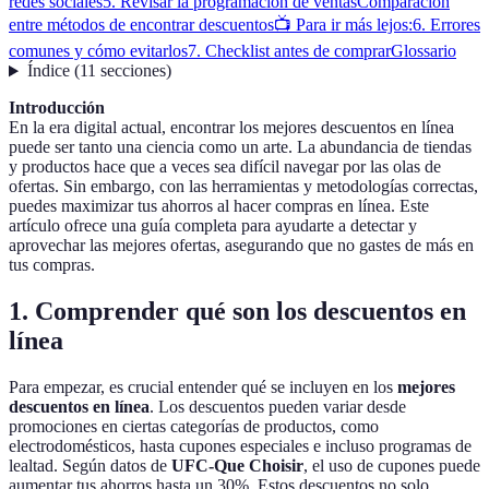
redes sociales
5. Revisar la programación de ventas
Comparación
entre métodos de encontrar descuentos
📺 Para ir más lejos:
6. Errores
comunes y cómo evitarlos
7. Checklist antes de comprar
Glossario
Índice
(
11
secciones
)
Introducción
En la era digital actual, encontrar los mejores descuentos en línea
puede ser tanto una ciencia como un arte. La abundancia de tiendas
y productos hace que a veces sea difícil navegar por las olas de
ofertas. Sin embargo, con las herramientas y metodologías correctas,
puedes maximizar tus ahorros al hacer compras en línea. Este
artículo ofrece una guía completa para ayudarte a detectar y
aprovechar las mejores ofertas, asegurando que no gastes de más en
tus compras.
1. Comprender qué son los descuentos en
línea
Para empezar, es crucial entender qué se incluyen en los
mejores
descuentos en línea
. Los descuentos pueden variar desde
promociones en ciertas categorías de productos, como
electrodomésticos, hasta cupones especiales e incluso programas de
lealtad. Según datos de
UFC-Que Choisir
, el uso de cupones puede
aumentar tus ahorros hasta un 30%. Estos descuentos no solo