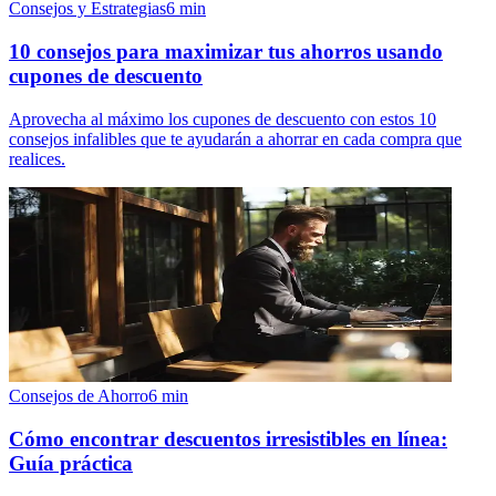
Consejos y Estrategias
6
min
10 consejos para maximizar tus ahorros usando
cupones de descuento
Aprovecha al máximo los cupones de descuento con estos 10
consejos infalibles que te ayudarán a ahorrar en cada compra que
realices.
Consejos de Ahorro
6
min
Cómo encontrar descuentos irresistibles en línea:
Guía práctica