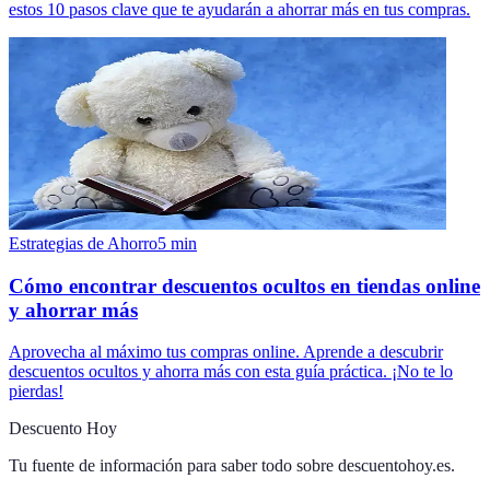
estos 10 pasos clave que te ayudarán a ahorrar más en tus compras.
Estrategias de Ahorro
5
min
Cómo encontrar descuentos ocultos en tiendas online
y ahorrar más
Aprovecha al máximo tus compras online. Aprende a descubrir
descuentos ocultos y ahorra más con esta guía práctica. ¡No te lo
pierdas!
Descuento Hoy
Tu fuente de información para saber todo sobre
descuentohoy.es
.