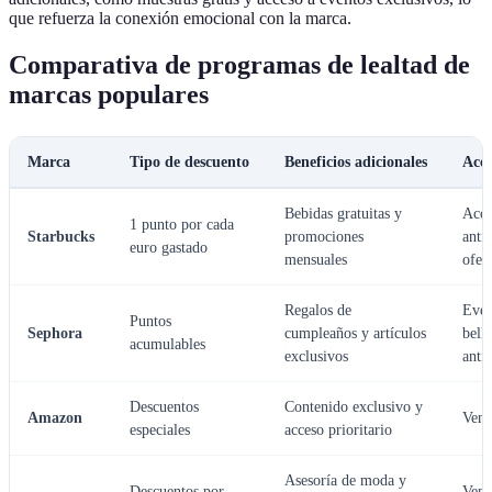
que refuerza la conexión emocional con la marca.
Comparativa de programas de lealtad de
marcas populares
Marca
Tipo de descuento
Beneficios adicionales
Acce
Bebidas gratuitas y
Acce
1 punto por cada
Starbucks
promociones
anti
euro gastado
mensuales
ofer
Regalos de
Even
Puntos
Sephora
cumpleaños y artículos
bell
acumulables
exclusivos
anti
Descuentos
Contenido exclusivo y
Amazon
Vent
especiales
acceso prioritario
Asesoría de moda y
Descuentos por
Vent