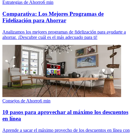
Estrategias de Ahorro
6
min
Comparativa: Los Mejores Programas de
Fidelización para Ahorrar
Analizamos los mejores programas de fidelización para ayudarte a
ahorrar. ¡Descubre cuál es el más adecuado para ti!
Consejos de Ahorro
6
min
10 pasos para aprovechar al máximo los descuentos
en línea
Aprende a sacar el máximo provecho de los descuentos en línea con