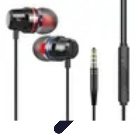
Descuento Hoy
Consejos de Ahorro
Guías y
Tutoriales
Tutoriales
Comparaciones
Tendencias
Descuento Hoy