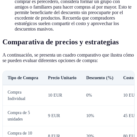
comprar es perecedero, considera formar un grupo con
amigos o familiares para hacer compras al por mayor. Esto te
permite beneficiarte del descuento sin preocuparte por el
excedente de productos. Recuerda que compradores
estratégicos suelen compartir el costo y aprovechar los
descuentos masivos.
Comparativa de precios y estrategias
A continuación, se presenta un cuadro comparativo que ilustra cómo
se pueden evaluar diferentes opciones de compra:
Tipo de Compra
Precio Unitario
Descuento (%)
Costo T
Compra
10 EUR
0%
10 EU
Individual
Compra de 5
9 EUR
10%
45 EU
unidades
Compra de 10
8 EUR
20%
80 EU