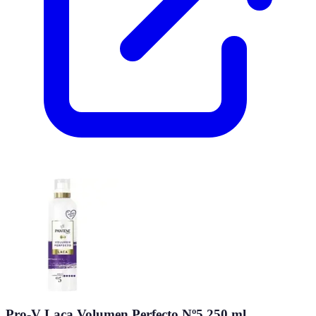
Pro-V Laca Volumen Perfecto Nº5 250 ml