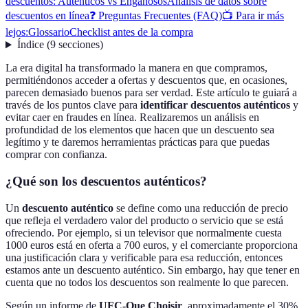
descuentos: Auténticos vs Engañosos
Análisis de datos sobre
descuentos en línea
❓ Preguntas Frecuentes (FAQ)
📺 Para ir más
lejos:
Glossario
Checklist antes de la compra
Índice
(
9
secciones
)
La era digital ha transformado la manera en que compramos,
permitiéndonos acceder a ofertas y descuentos que, en ocasiones,
parecen demasiado buenos para ser verdad. Este artículo te guiará a
través de los puntos clave para
identificar descuentos auténticos
y
evitar caer en fraudes en línea. Realizaremos un análisis en
profundidad de los elementos que hacen que un descuento sea
legítimo y te daremos herramientas prácticas para que puedas
comprar con confianza.
¿Qué son los descuentos auténticos?
Un
descuento auténtico
se define como una reducción de precio
que refleja el verdadero valor del producto o servicio que se está
ofreciendo. Por ejemplo, si un televisor que normalmente cuesta
1000 euros está en oferta a 700 euros, y el comerciante proporciona
una justificación clara y verificable para esa reducción, entonces
estamos ante un descuento auténtico. Sin embargo, hay que tener en
cuenta que no todos los descuentos son realmente lo que parecen.
Según un informe de
UFC-Que Choisir
, aproximadamente el 30%