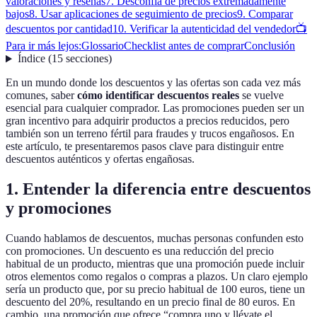
valoraciones y reseñas
7. Desconfía de precios extremadamente
bajos
8. Usar aplicaciones de seguimiento de precios
9. Comparar
descuentos por cantidad
10. Verificar la autenticidad del vendedor
📺
Para ir más lejos:
Glossario
Checklist antes de comprar
Conclusión
Índice
(
15
secciones
)
En un mundo donde los descuentos y las ofertas son cada vez más
comunes, saber
cómo identificar descuentos reales
se vuelve
esencial para cualquier comprador. Las promociones pueden ser un
gran incentivo para adquirir productos a precios reducidos, pero
también son un terreno fértil para fraudes y trucos engañosos. En
este artículo, te presentaremos pasos clave para distinguir entre
descuentos auténticos y ofertas engañosas.
1. Entender la diferencia entre descuentos
y promociones
Cuando hablamos de descuentos, muchas personas confunden esto
con promociones. Un descuento es una reducción del precio
habitual de un producto, mientras que una promoción puede incluir
otros elementos como regalos o compras a plazos. Un claro ejemplo
sería un producto que, por su precio habitual de 100 euros, tiene un
descuento del 20%, resultando en un precio final de 80 euros. En
cambio, una promoción que ofrece “compra uno y llévate el