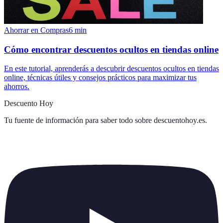
Ahorrar en Compras
6
min
Cómo encontrar descuentos ocultos en tiendas online
En este tutorial, aprenderás a descubrir descuentos ocultos en tiendas
online, técnicas útiles y consejos prácticos para maximizar tus
ahorros.
Descuento Hoy
Tu fuente de información para saber todo sobre
descuentohoy.es
.