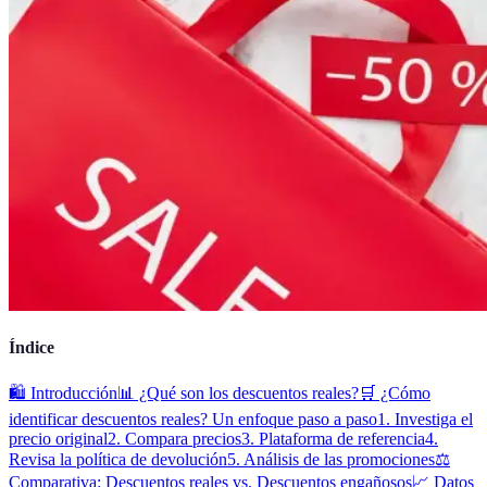
Índice
🛍️ Introducción
📊 ¿Qué son los descuentos reales?
🛒 ¿Cómo
identificar descuentos reales? Un enfoque paso a paso
1. Investiga el
precio original
2. Compara precios
3. Plataforma de referencia
4.
Revisa la política de devolución
5. Análisis de las promociones
⚖️
Comparativa: Descuentos reales vs. Descuentos engañosos
📈 Datos