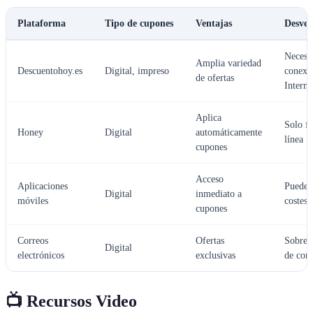
Plataforma
Tipo de cupones
Ventajas
Desven
Necesi
Amplia variedad
Descuentohoy.es
Digital, impreso
conexi
de ofertas
Interne
Aplica
Solo f
Honey
Digital
automáticamente
línea
cupones
Acceso
Aplicaciones
Pueden
Digital
inmediato a
móviles
costes 
cupones
Correos
Ofertas
Sobrea
Digital
electrónicos
exclusivas
de cor
📺 Recursos Video