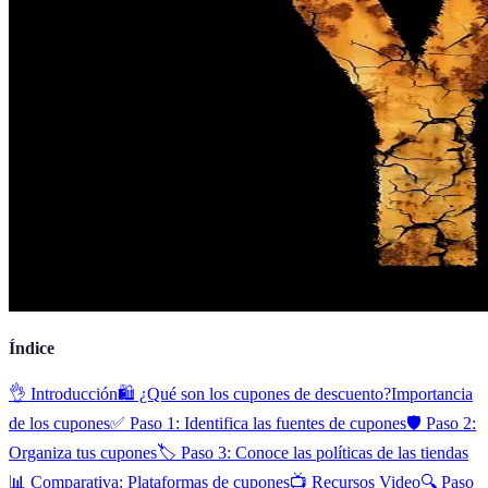
Índice
👌 Introducción
🛍️ ¿Qué son los cupones de descuento?
Importancia
de los cupones
✅ Paso 1: Identifica las fuentes de cupones
🛡️ Paso 2:
Organiza tus cupones
🏷️ Paso 3: Conoce las políticas de las tiendas
📊 Comparativa: Plataformas de cupones
📺 Recursos Video
🔍 Paso