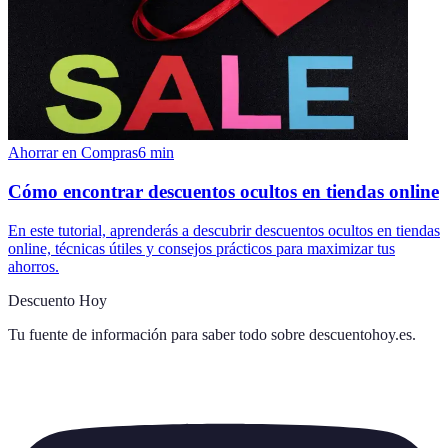
Ahorrar en Compras
6
min
Cómo encontrar descuentos ocultos en tiendas online
En este tutorial, aprenderás a descubrir descuentos ocultos en tiendas
online, técnicas útiles y consejos prácticos para maximizar tus
ahorros.
Descuento Hoy
Tu fuente de información para saber todo sobre
descuentohoy.es
.