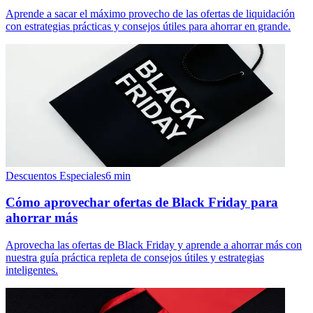
Aprende a sacar el máximo provecho de las ofertas de liquidación
con estrategias prácticas y consejos útiles para ahorrar en grande.
Descuentos Especiales
6
min
Cómo aprovechar ofertas de Black Friday para
ahorrar más
Aprovecha las ofertas de Black Friday y aprende a ahorrar más con
nuestra guía práctica repleta de consejos útiles y estrategias
inteligentes.