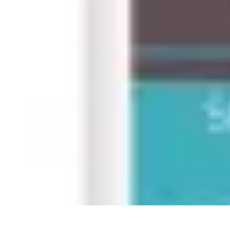
Descuento Hoy
Consejos de Ahorro
Guías y Tutoriales
Tutoriales
Comparaciones
Tende
Descuento Hoy