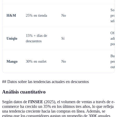
Solo
H&M
25% en tienda
No
prod
sele
Ofer
15% + días de
Uniqlo
Sí
adic
descuentos
por 
Bue
Mango
30% en outlet
No
pero
outl
## Datos sobre las tendencias actuales en descuentos
Análisis cuantitativo
Según datos de
l'INSEE
(2025), el volumen de ventas a través de e-
commerce ha crecido un 35% en los últimos tres años, lo que refleja
una tendencia creciente hacia las compras en línea. Además, se
estima que los consumidores gastan un promedio de 300€ anuales