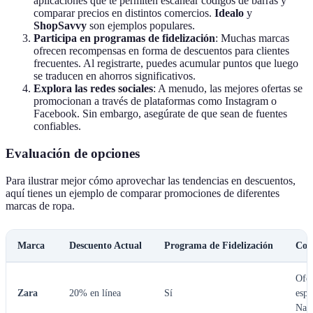
aplicaciones que te permiten escanear códigos de barras y
comparar precios en distintos comercios.
Idealo
y
ShopSavvy
son ejemplos populares.
Participa en programas de fidelización
: Muchas marcas
ofrecen recompensas en forma de descuentos para clientes
frecuentes. Al registrarte, puedes acumular puntos que luego
se traducen en ahorros significativos.
Explora las redes sociales
: A menudo, las mejores ofertas se
promocionan a través de plataformas como Instagram o
Facebook. Sin embargo, asegúrate de que sean de fuentes
confiables.
Evaluación de opciones
Para ilustrar mejor cómo aprovechar las tendencias en descuentos,
aquí tienes un ejemplo de comparar promociones de diferentes
marcas de ropa.
Marca
Descuento Actual
Programa de Fidelización
Com
Ofer
Zara
20% en línea
Sí
espe
Nav