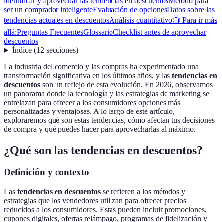
identificar y aprovechar las tendencias en descuentos
Método para
ser un comprador inteligente
Evaluación de opciones
Datos sobre las
tendencias actuales en descuentos
Análisis cuantitativo
📺 Para ir más
allá:
Preguntas Frecuentes
Glossario
Checklist antes de aprovechar
descuentos
Índice
(
12
secciones
)
La industria del comercio y las compras ha experimentado una
transformación significativa en los últimos años, y las
tendencias en
descuentos
son un reflejo de esta evolución. En 2026, observamos
un panorama donde la tecnología y las estrategias de marketing se
entrelazan para ofrecer a los consumidores opciones más
personalizadas y ventajosas. A lo largo de este artículo,
exploraremos qué son estas tendencias, cómo afectan tus decisiones
de compra y qué puedes hacer para aprovecharlas al máximo.
¿Qué son las tendencias en descuentos?
Definición y contexto
Las
tendencias en descuentos
se refieren a los métodos y
estrategias que los vendedores utilizan para ofrecer precios
reducidos a los consumidores. Estas pueden incluir promociones,
cupones digitales, ofertas relámpago, programas de fidelización y