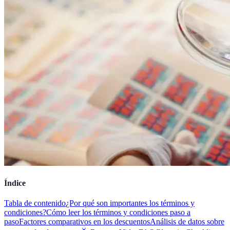
Índice
Tabla de contenido
¿Por qué son importantes los términos y
condiciones?
Cómo leer los términos y condiciones paso a
paso
Factores comparativos en los descuentos
Análisis de datos sobre