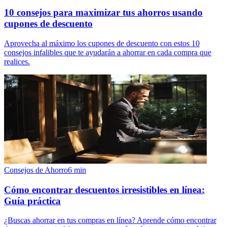
10 consejos para maximizar tus ahorros usando
cupones de descuento
Aprovecha al máximo los cupones de descuento con estos 10
consejos infalibles que te ayudarán a ahorrar en cada compra que
realices.
Consejos de Ahorro
6
min
Cómo encontrar descuentos irresistibles en línea:
Guía práctica
¿Buscas ahorrar en tus compras en línea? Aprende cómo encontrar