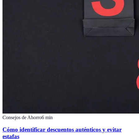
Consejos de Ahorro
6
min
Cómo identificar descuentos auténticos y evitar
estafas