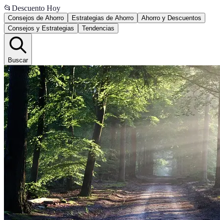
📂
Descuento Hoy
Consejos de Ahorro
Estrategias de Ahorro
Ahorro y Descuentos
Consejos y Estrategias
Tendencias
Buscar