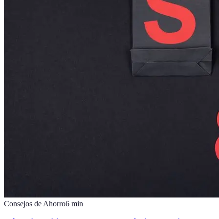
Consejos de Ahorro
6
min