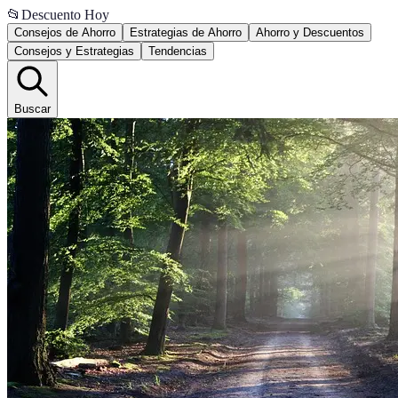
📂
Descuento Hoy
Consejos de Ahorro
Estrategias de Ahorro
Ahorro y Descuentos
Consejos y Estrategias
Tendencias
Buscar